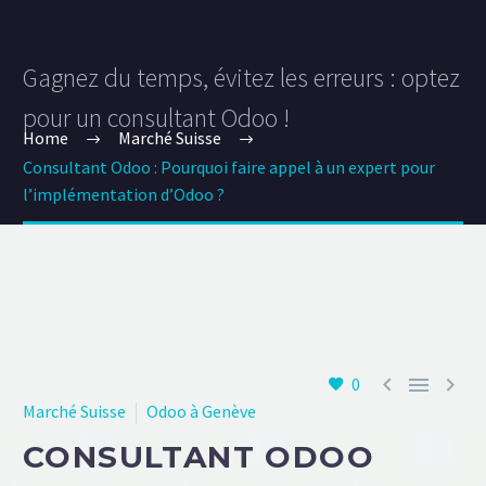
Gagnez du temps, évitez les erreurs : optez
pour un consultant Odoo !
Home
Marché Suisse
Consultant Odoo : Pourquoi faire appel à un expert pour
l’implémentation d’Odoo ?



0
Marché Suisse
Odoo à Genève
CONSULTANT ODOO