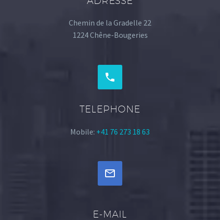
ADRESSE
Chemin de la Gradelle 22
1224 Chêne-Bougeries


TELEPHONE
Mobile:
+41 76 273 18 63


E-MAIL