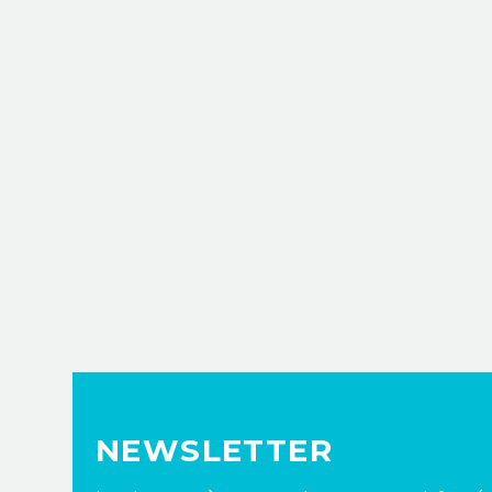
LUCIE R.
Responsable m
Odoo nou
NEWSLETTER
L’applic