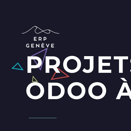
PROJET
ODOO À