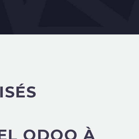
ISÉS
IEL ODOO À