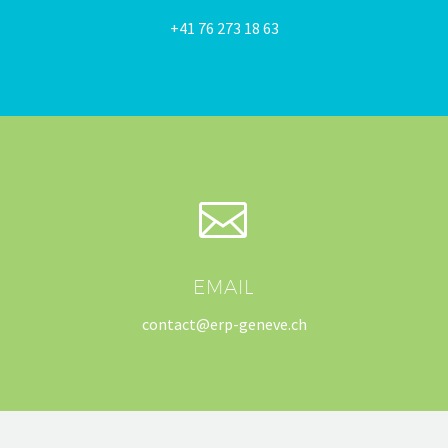
+41 76 273 18 63


EMAIL
contact@erp-geneve.ch