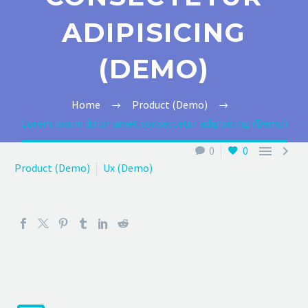
ADIPISICING
(DEMO)
Home
Product (Demo)
Lorem ipsum dolor amet consectetur adipisicing (Demo)


0
0
Product (Demo)
Ux (Demo)